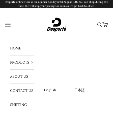
Ir al contenido
Desporte online store is on summer holiday until August 19th. You can shop during this
time. We will ship your package as soon as we get back to office!
Desporte
Menú
Buscar
Cesta
HOME
PRODUCTS
ABOUT US
English
日本語
CONTACT US
SHIPPING